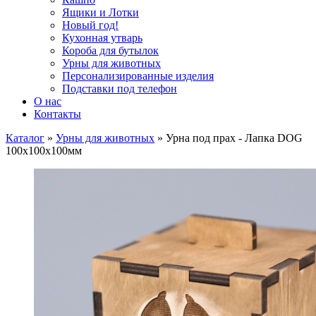
Ящики и Лотки
Новый год!
Кухонная утварь
Короба для бутылок
Урны для животных
Персонализированные изделия
Подставки под телефон
О нас
Контакты
Каталог
»
Урны для животных
»
Урна под прах - Лапка DOG
100х100х100мм