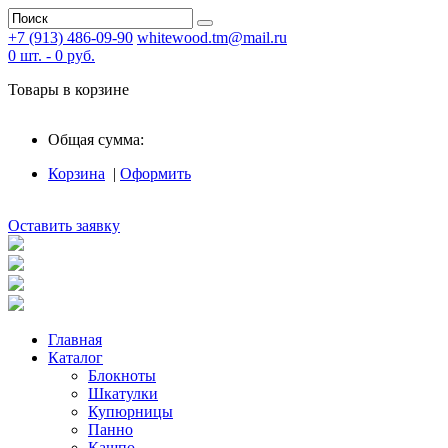
+7 (913) 486-09-90
whitewood.tm@mail.ru
0
шт. -
0
руб.
Товары в корзине
Общая сумма:
Корзина
|
Оформить
Оставить заявку
Главная
Каталог
Блокноты
Шкатулки
Купюрницы
Панно
Кашпо