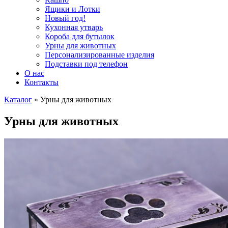
Ящики и Лотки
Новый год!
Кухонная утварь
Короба для бутылок
Урны для животных
Персонализированные изделия
Подставки под телефон
О нас
Контакты
Каталог
»
Урны для животных
Урны для животных