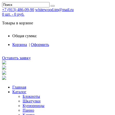
+7 (913) 486-09-90
whitewood.tm@mail.ru
0
шт. -
0
руб.
Товары в корзине
Общая сумма:
Корзина
|
Оформить
Оставить заявку
Главная
Каталог
Блокноты
Шкатулки
Купюрницы
Панно
Кашпо