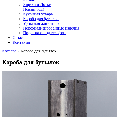
Ящики и Лотки
Новый год!
Кухонная утварь
Короба для бутылок
Урны для животных
Персонализированные изделия
Подставки под телефон
О нас
Контакты
Каталог
»
Короба для бутылок
Короба для бутылок