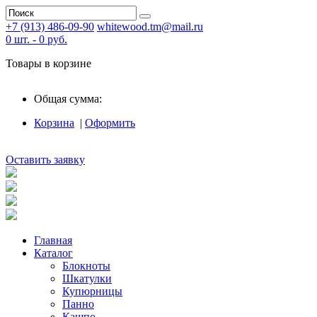
+7 (913) 486-09-90
whitewood.tm@mail.ru
0
шт. -
0
руб.
Товары в корзине
Общая сумма:
Корзина
|
Оформить
Оставить заявку
Главная
Каталог
Блокноты
Шкатулки
Купюрницы
Панно
Кашпо